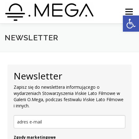
Przejdź
do
Menu
Open
treści
NEWSLETTER
O.MEGA
AKTUALNOŚCI
NEWSLETTER
FOTORELACJE
KONTAKT
Newsletter
Zapisz się do newslettera informującego o
wydarzeniach Stowarzyszenia Ińskie Lato Filmowe w
Galerii O.Mega, podczas festiwalu Ińskie Lato Filmowe
i innych.
Zgody marketingowe