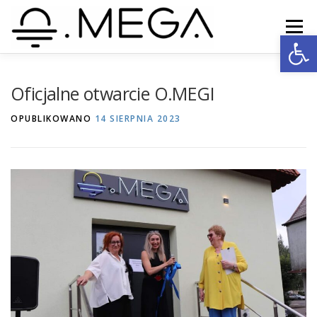
Przejdź
do
Menu
Open
treści
NEWSLETTER
O.MEGA
AKTUALNOŚCI
Oficjalne otwarcie O.MEGI
OPUBLIKOWANO
14 SIERPNIA 2023
FOTORELACJE
KONTAKT